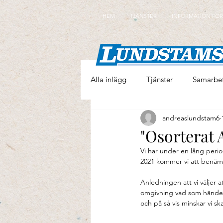
GTM-KX9RJM9H
HEM
TJÄNSTER
INFORMATION FÖR
Alla inlägg
Tjänster
Samarbe
andreaslundstam6
"Osorterat A
Vi har under en lång perio
2021 kommer vi att benämna
Anledningen att vi väljer at
omgivning vad som händer m
och på så vis minskar vi 