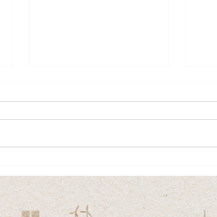
Vi har glädjen att bjuda in till
Tömn
invigning och öppet hus av
som
Lundstams nya anläggning i
Järpen — med kontor, garage
och en modern