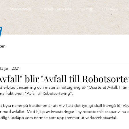
:
ÅTERVINNING
CONTAINRAR & KÄRL
TEKNIK
TILLSTÅND
O
ten
13 jan. 2021
vfall" blir "Avfall till Robotsorte
d erbjudit insamling och materialmottagning av ”Osorterat Avfall. Från
 fraktionen ”Avfall till Robotsortering”.
t byta namn på fraktionen är att vi vill att det tydligt skall framgå för vå
ed avfallet. Med hjälp av investeringar i ny robotteknik skapar vi nu en
skadliga utsläpp som normalt sett uppkommer ur verksamhetsavfall.