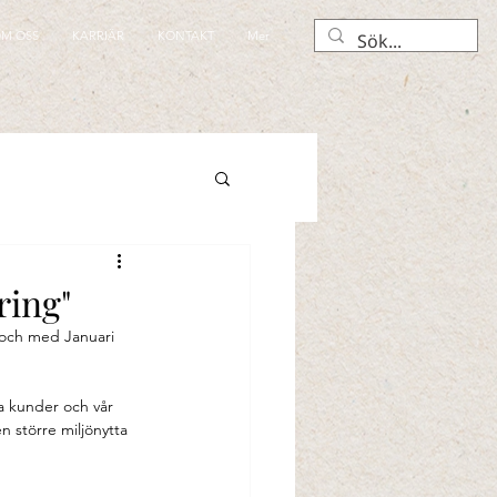
M OSS
KARRIÄR
KONTAKT
Mer
ring"
 och med Januari 
ra kunder och vår 
 större miljönytta 