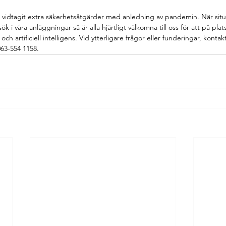
vi vidtagit extra säkerhetsåtgärder med anledning av pandemin. När situa
k i våra anläggningar så är alla hjärtligt välkomna till oss för att på plats
och artificiell intelligens. Vid ytterligare frågor eller funderingar, konta
063-554 1158.