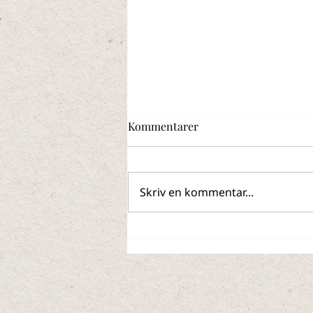
Kommentarer
Skriv en kommentar...
Behöver du bli av med
metallskrot i sommar?