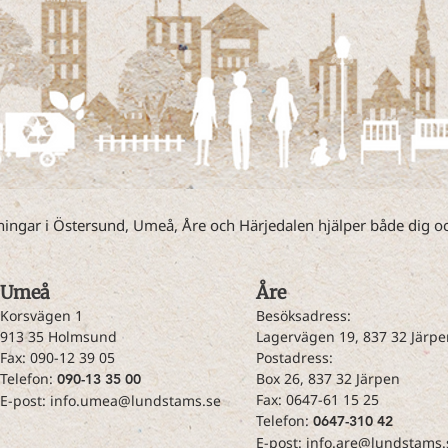
tvättanläggning för tunga
fordon.
ngar i Östersund, Umeå, Åre och Härjedalen hjälper både dig och
Umeå​
​Åre
Korsvägen 1
Besöksadress:
913 35 Holmsund
Lagervägen 19, 837 32 Järpe
Fax: 090-12 39 05
Postadress:
Telefon:
Box 26, 837 32 Järpen
090-13 35 00
Fax: 0647-61 15 25
E-post:
info.umea@lundstams.se
Telefon:
0647-310 42
E-post:
info.are@lundstams.