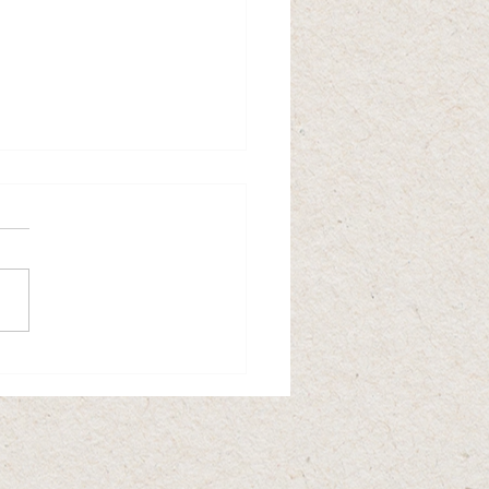
ing av hästgödsel inför
maren