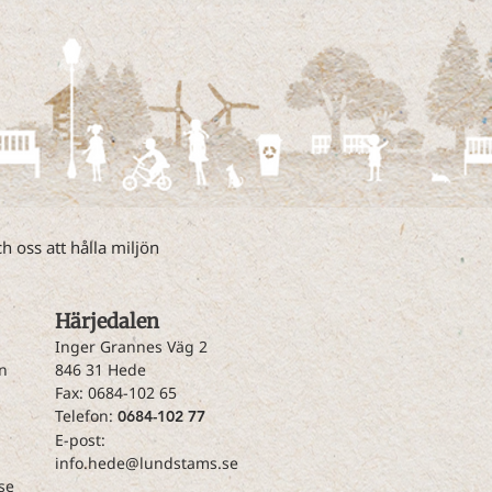
 oss att hålla miljön
​Härjedalen
Inger Grannes Väg 2
n
846 31 Hede
Fax: 0684-102 65
Telefon:
0684-102 77
E-post:
info.hede@lundstams.se
se