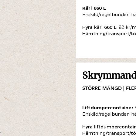
Kärl 660 L
Enskild/regelbunden h
Hyra kärl 660 L:
82 kr/
Hämtning/transport/tö
Skrymmande
STÖRRE MÄNGD | FLE
Liftdumpercontainer
Enskild/regelbunden h
Hyra liftdumpercontai
Hämtning/transport/tö