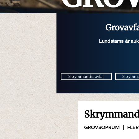
Grovavfa
Lundstams är aukt
Skrymmande avfall
Skrymma
Skrymmande
GROVSOPRUM | FLE