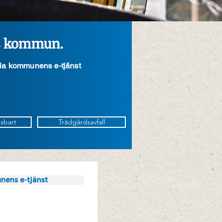
ds kommun.
via kommunens e-tjänst
gsbart
Trädgårdsavfall
nens e-tjänst