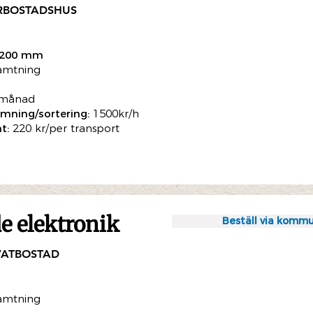
ERBOSTADSHUS
2200 mm
ämtning
/månad
mning/sortering:
1500kr/h
t:
220 kr/per transport
 elektronik
Beställ via kommu
VATBOSTAD
ämtning