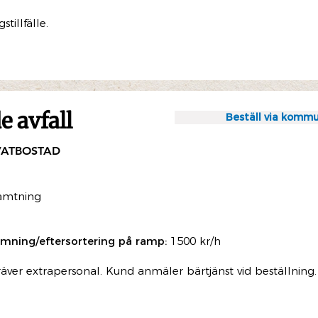
illfälle.
 avfall
Beställ via kommu
VATBOSTAD
ämtning
mning/eftersortering på ramp:
1500 kr/h
räver extrapersonal.
Kund anmäler bärtjänst vid beställning.