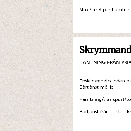
Max 9 m3 per hämtningst
Skrymmande
HÄMTNING FRÅN PRI
Enskild/regelbunden h
Bärtjänst möjlig
Hämtning/transport/tö
Bärtjänst från bostad k