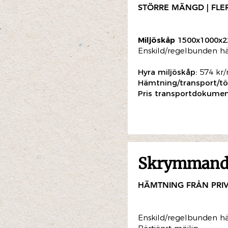
STÖRRE MÄNGD | FL
Miljöskåp
1500x1000x
Enskild/regelbunden h
Hyra miljöskåp:
574 kr
Hämtning/transport/tö
Pris transportdokumen
Skrymmande
HÄMTNING FRÅN PRI
Enskild/regelbunden h