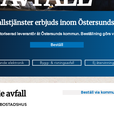
llstjänster erbjuds inom Östersun
oriserad leverantör åt Östersunds kommun. Beställning görs 
Beställ
nde elektronik
Bygg- & rivningsavfall
Ej återvinnin
 avfall
Beställ via kommu
RBOSTADSHUS