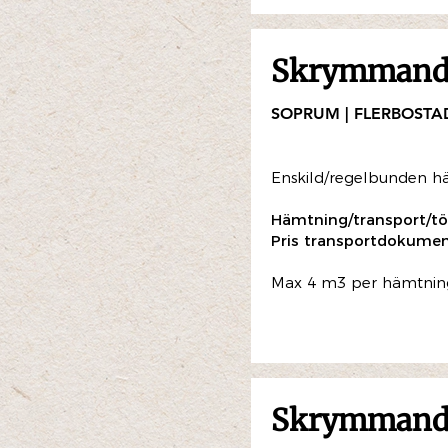
Skrymmande
SOPRUM | FLERBOSTA
Enskild/regelbunden h
Hämtning/transport/tö
Pris transportdokumen
Max 4 m3 per hämtningst
Skrymmande