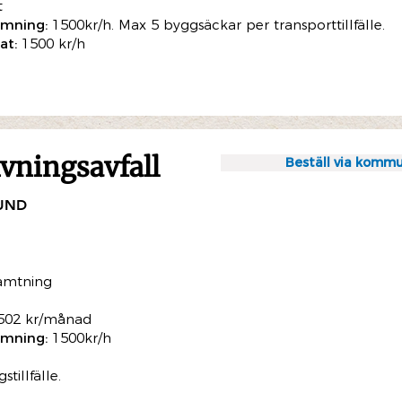
t
ömning:
1500kr/h. Max 5 byggsäckar per transporttillfälle.
at:
1500 kr/h
ivningsavfall
Beställ via kommu
KUND
ämtning
502 kr/månad
ömning:
1500kr/h
illfälle.