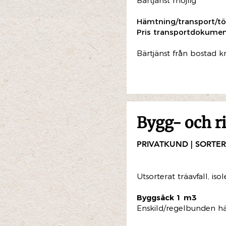
Bärtjänst möjlig
Hämtning/transport/tö
Pris transportdokumen
Bärtjänst från bostad k
Bygg- och r
PRIVATKUND | SORTE
Utsorterat träavfall, isol
Byggsäck 1 m3
Enskild/regelbunden h