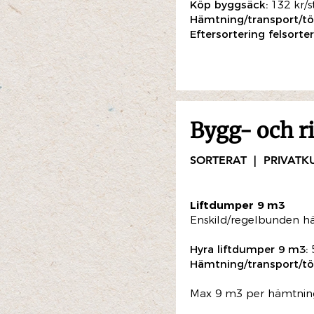
Köp byggsäck:
132 kr/s
Hämtning/transport/t
Eftersortering felsorter
Bygg- och r
SORTERAT | PRIVAT
Liftdumper 9 m3
Enskild/regelbunden h
Hyra liftdumper 9 m3:
Hämtning/transport/t
Max 9 m3 per hämtningst