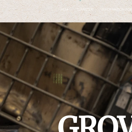
GTM-KX9RJM9H
HEM
TJÄNSTER
INFORMATION FÖR
GROV