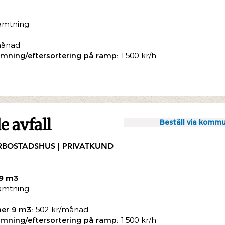
ämtning
månad
mning/eftersortering på ramp:
1500 kr/h
 avfall
Beställ via kommu
RBOSTADSHUS | PRIVATKUND
 9 m3
ämtning
ner 9 m3:
502 kr/månad
mning/eftersortering på ramp:
1500 kr/h