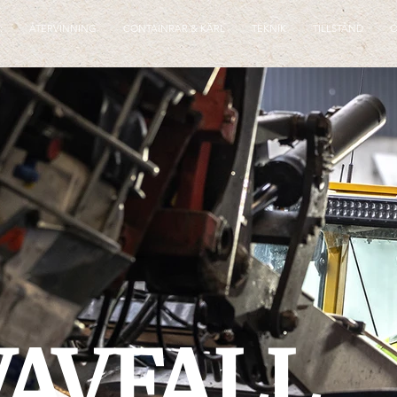
:
ÅTERVINNING
CONTAINRAR & KÄRL
TEKNIK
TILLSTÅND
O
AVFALL