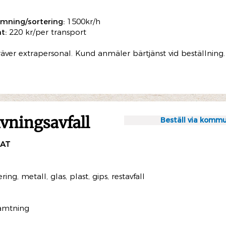
mning/sortering:
1500kr/h
t:
220 kr/per transport
räver extrapersonal. Kund anmäler bärtjänst vid beställning.
ivningsavfall
Beställ via kommu
RAT
ering, metall, glas, plast, gips, restavfall
ämtning