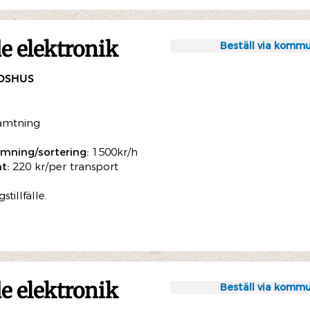
 elektronik
Beställ via kommu
DSHUS
ämtning
mning/sortering:
1500kr/h
t:
220 kr/per transport
illfälle.
 elektronik
Beställ via kommu